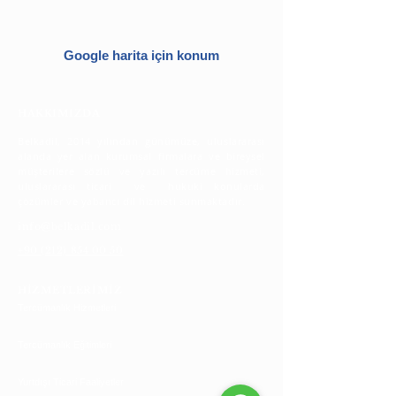
Google harita için konum
HAKKIMIZDA
Belkadil, 2014 yılından günümüze, uluslararası
alanda yer alan kurumsal firmalara ve bireysel
müşterilere sözlü ve yazılı tercüme hizmeti,
uluslararası ticari ve hukuki konularda
çözümler ve yabancı dil hizmeti sunmaktadır.
info@belkadil.com
+90 (212) 854 00 50
HİZMETLERİMİZ
Tercümanlık Hizmetleri
Tercümanlık Eğitimleri
Yurtdışı Ticari Faaliyetler