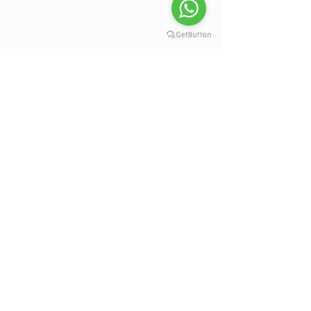
Yurtdışı Hukuki Faaliyetler
BİLGİLER
İletişim
Ödeme Yöntemleri
Site Haritası
Hizmet Bölgeleri
Görüş ve Önerileriniz
Değerlendirme
Noter Onayı Bilgilendirme
Tanıtım
Yurtiçi Uluslararası Fuar Takvimi
İNSAN KAYNAKLARI
İK Başvurusu
Tercüman Başvurusu
SOSYAL MEDYA