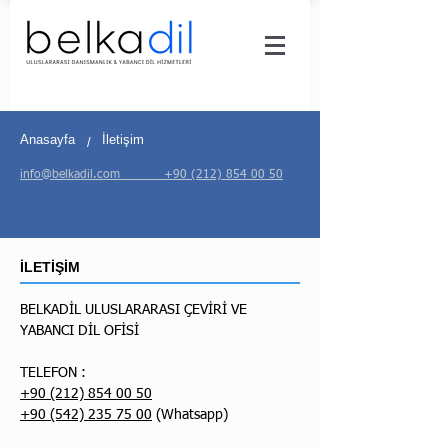
Anasayfa
İletişim
/
info@belkadil.com +90 (212) 854 00 50
İLETİŞİM
BELKADİL ULUSLARARASI ÇEVİRİ VE
YABANCI DİL OFİSİ
TELEFON :
+90 (212) 854 00 50
+90 (542) 235 75 00
(Whatsapp)