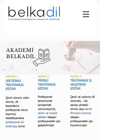
AKADEMİ
BELKADİL
​AŞAMA 1
AŞAMA 2
AŞAMA 3
YEMİNLİ
TERCÜMANLIK İŞ
SERTİFİKALI
TERCÜMANLIK
GELİŞTİRME
TERCÜMANLIK
EĞİTİMİ
EĞİTİMİ
EĞİTİMİ
Profesyonel
Çeviri ve yabancı dil
Çeviri alanına adım
tercümanlık
alanında, üst
atmak, dil
kariyerinde
seviye yönetici
becerilerini
uzmanlaşmak,
olmak veya
kendi
profesyonel alana
resmi ve hukuki
firmasını kurmak
taşımayı
yetkiler
isteyen
isteyen
hedefleyenlere
profesyoneller için
profesyoneller için
profesyonel bir
geliştirilmiştir.
hazırlanmıştır.
başlangıç
sunar. ​