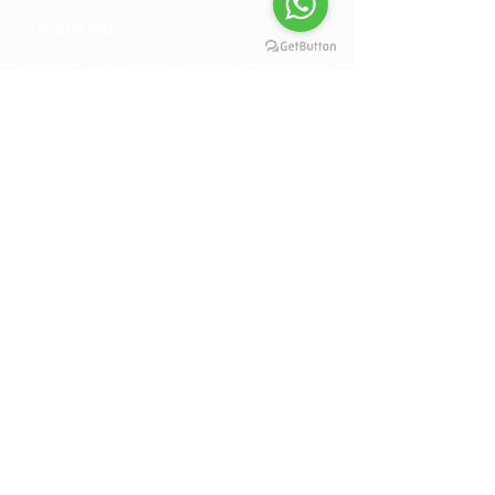
HAKKIMIZDA
Belkadil, 2014 yılından günümüze, uluslararası
alanda yer alan kurumsal firmalara ve bireysel
müşterilere sözlü ve yazılı tercüme hizmeti,
uluslararası ticari ve hukuki konularda
çözümler ve yabancı dil hizmeti sunmaktadır.
info@belkadil.com
+90 (212) 854 00 50
HİZMETLERİMİZ
Tercümanlık Hizmetleri
Tercümanlık Eğitimleri
Yurtdışı Ticari Faaliyetler
Yurtdışı Hukuki Faaliyetler