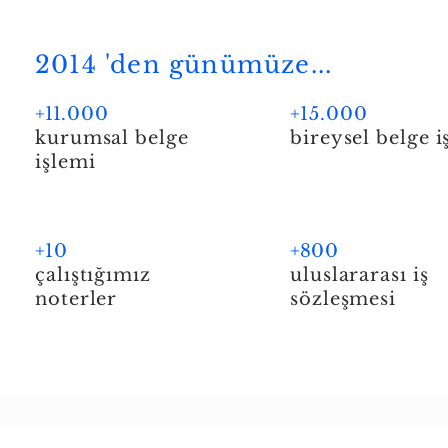
2014 'den günümüze...
+11
.000
+
15.000
kurumsal belge
bireysel belge 
işlemi
+
10
+8
00
çalıştığımız
uluslararası iş
noterler
sözleşmesi