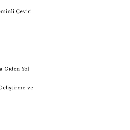
eminli Çeviri
ğa Giden Yol
eliştirme ve