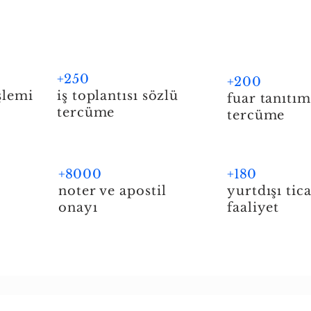
+
250
+
200
işlemi
iş toplantısı sözlü
fuar tanıtım
tercüme
tercüme
+8
000
+18
0
noter ve apostil
yurtdışı tica
onayı
faaliyet