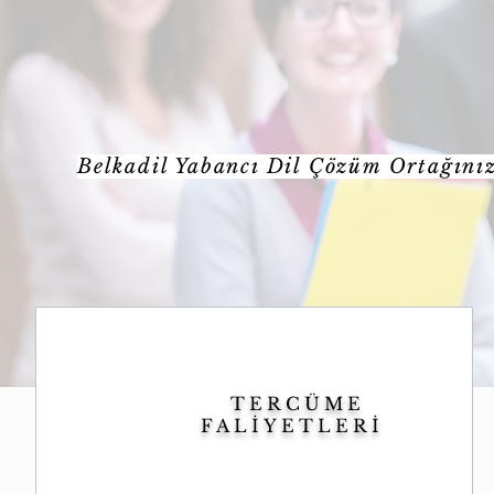
Belkadil Yabancı Dil Çözüm Ortağını
TERCÜME
FALİYETLERİ