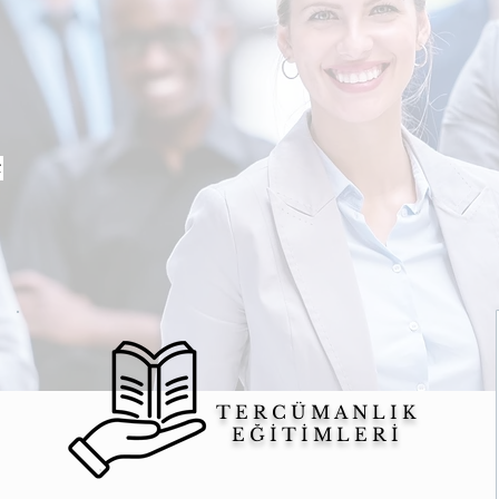
z
TERCÜMANLIK
EĞİTİMLERİ