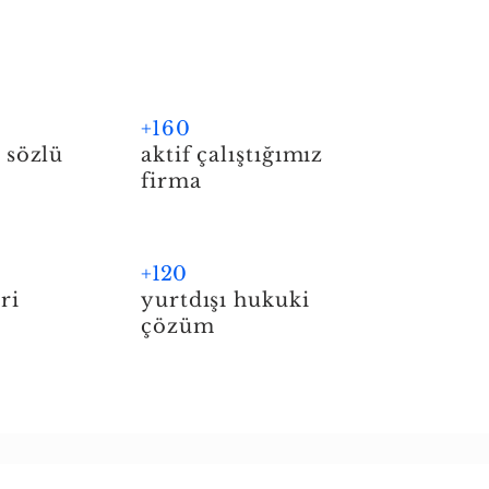
+
160
 sözlü
aktif çalıştığımız
firma
+12
0
ri
yurtdışı hukuki
çözüm