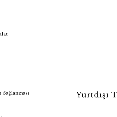
alat
nin Sağlanması
Yurtdışı 