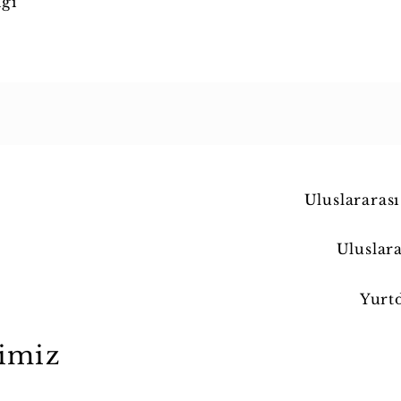
iği
Uluslararas
Uluslar
Yurt
imiz