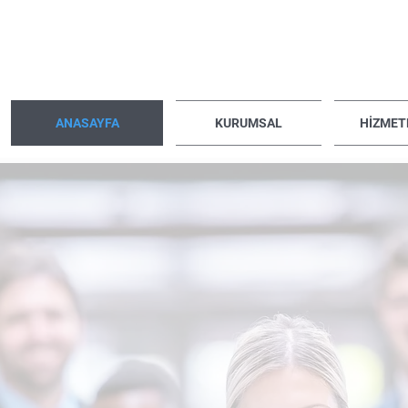
ANASAYFA
KURUMSAL
HİZMET