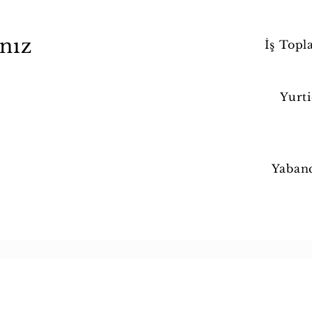
ınız
İş Topl
Yurti
Yabanc